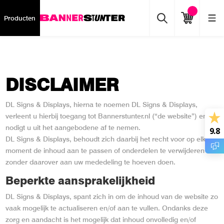
Producten
DISCLAIMER
DL Signs & Displays, hierna te noemen DL Signs & Displays,
verleent u hierbij toegang tot Bannerstunter.nl (“de website”) en
nodigt u uit het aangebodene af te nemen.
9.8
DL Signs & Displays, behoudt zich daarbij het recht voor op elk
moment de inhoud aan te passen of onderdelen te verwijderen
zonder daarover aan uw mededeling te hoeven doen.
Beperkte aansprakelijkheid
DL Signs & Displays, spant zich in om de inhoud van de website zo
vaak mogelijk te actualiseren en/of aan te vullen. Ondanks deze
zorg en aandacht is het mogelijk dat inhoud onvolledig en/of