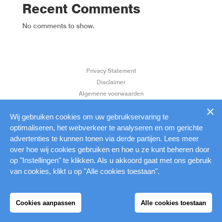
Recent Comments
No comments to show.
Privacy Statement
Disclaimer
Algemene voorwaarden
Klantenservice
Aanleverspecificaties
Wij gebruiken cookies om uw gebruikservaring te
optimaliseren, het webverkeer te analyseren en om gerichte
advertenties te kunnen tonen via derde partijen. Lees meer
over hoe wij cookies gebruiken en hoe u ze kunt beheren door
op "Instellingen" te klikken. Als u akkoord gaat met ons gebruik
van cookies, klikt u op "Alle cookies toestaan".
Cookies aanpassen
Alle cookies toestaan