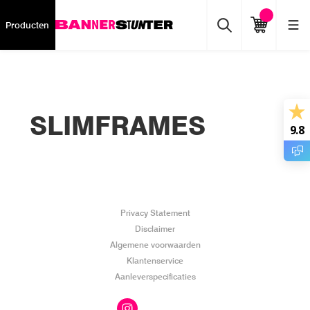
Producten
SLIMFRAMES
9.8
Privacy Statement
Disclaimer
Algemene voorwaarden
Klantenservice
Aanleverspecificaties