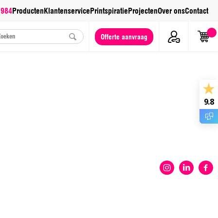
 984
Producten
Klantenservice
Printspiratie
Projecten
Over ons
Contact
Offerte aanvraag
9.8