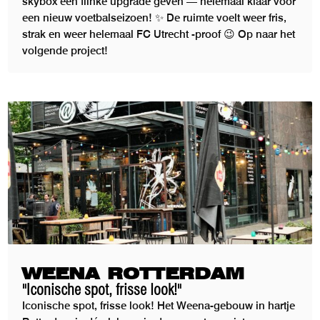
skybox een flinke upgrade geven — helemaal klaar voor
een nieuw voetbalseizoen! ✨ De ruimte voelt weer fris,
strak en weer helemaal FC Utrecht -proof 😉 Op naar het
volgende project!
WEENA ROTTERDAM
"Iconische spot, frisse look!"
Iconische spot, frisse look! Het Weena-gebouw in hartje