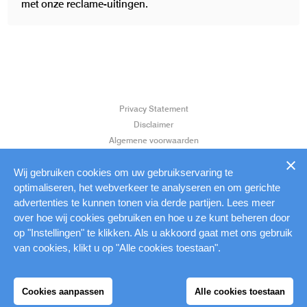
met onze reclame-uitingen.
Privacy Statement
Disclaimer
Algemene voorwaarden
Klantenservice
Aanleverspecificaties
Wij gebruiken cookies om uw gebruikservaring te
optimaliseren, het webverkeer te analyseren en om gerichte
advertenties te kunnen tonen via derde partijen. Lees meer
over hoe wij cookies gebruiken en hoe u ze kunt beheren door
op "Instellingen" te klikken. Als u akkoord gaat met ons gebruik
van cookies, klikt u op "Alle cookies toestaan".
Cookies aanpassen
Alle cookies toestaan